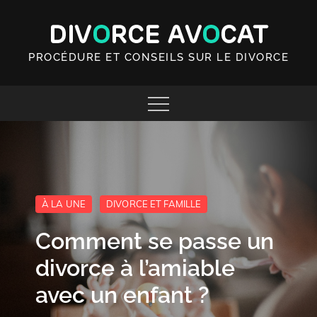
Skip
to
content
PROCÉDURE ET CONSEILS SUR LE DIVORCE
À LA UNE
DIVORCE ET FAMILLE
Comment se passe un
divorce à l’amiable
avec un enfant ?