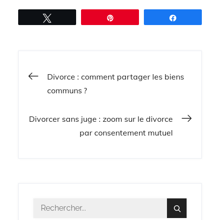
Tweetez
Épingle
Partagez
Navigation
Divorce : comment partager les biens
communs ?
de
Divorcer sans juge : zoom sur le divorce
l’article
par consentement mutuel
Résultat
Search
pour