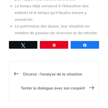
Le temps déjà consacré à l’éducation des
enfants et le temps qu’il faudra encore y
consacrer,
Le patrimoine des époux, leur situation en
matière de pension de réversion et de retraite.
Tweetez
Épingle
Partagez
Navigation
Divorce : l’analyse de la situation
de
Tenter le dialogue avec son conjoint
l’article