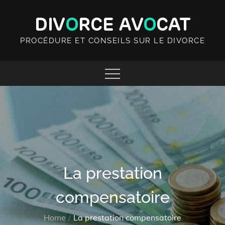
Skip
to
content
PROCÉDURE ET CONSEILS SUR LE DIVORCE
La prestation
compensatoire
Home
La prestation compensatoire