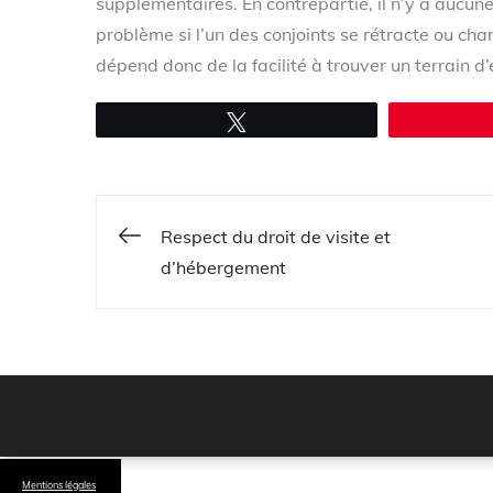
supplémentaires. En contrepartie, il n’y a aucune 
problème si l’un des conjoints se rétracte ou ch
dépend donc de la facilité à trouver un terrain d’
Tweetez
Respect du droit de visite et
Navigation
d’hébergement
de
l’article
Mentions légales