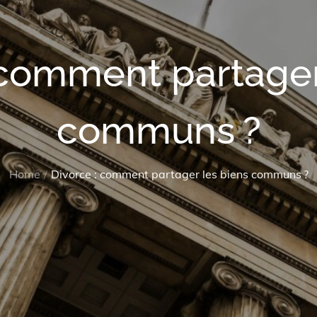
 comment partager
communs ?
Home
Divorce : comment partager les biens communs ?