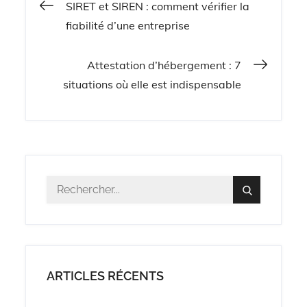
Navigation
SIRET et SIREN : comment vérifier la
fiabilité d’une entreprise
de
Attestation d’hébergement : 7
l’article
situations où elle est indispensable
Résultat
Search
pour
:
ARTICLES RÉCENTS