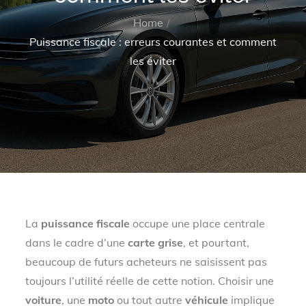
Home
Puissance fiscale : erreurs courantes et comment
les éviter
La
puissance fiscale
occupe une place centrale
dans le cadre d’une
carte grise
, et pourtant,
beaucoup de futurs acheteurs ne saisissent pas
toujours l’utilité réelle de cette notion. Choisir une
voiture
, une
moto
ou tout autre
véhicule
implique